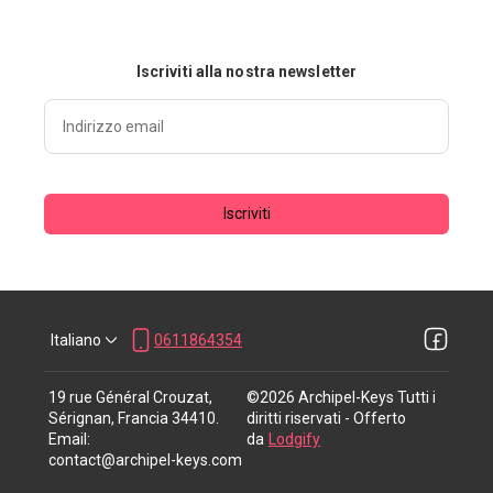
Iscriviti alla nostra newsletter
Iscriviti
Italiano
0611864354
19 rue Général Crouzat,
©
2026
Archipel-Keys
Tutti i
Sérignan, Francia 34410
.
diritti riservati
- Offerto
Email
:
da
Lodgify
contact@archipel-keys.com
0611864354