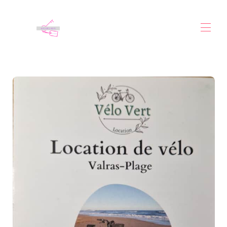
Home
Tutte le proprietà
▾
Contattaci
SERIGNANO
▾
I piccoli extra
Varas-Plage
▾