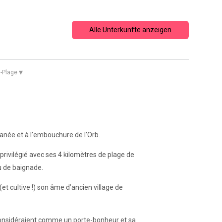
Alle Unterkünfte anzeigen
▾
-Plage
ranée et à l’embouchure de l’Orb.
privilégié avec ses 4 kilomètres de plage de
au de baignade.
(et cultive !) son âme d’ancien village de
le considéraient comme un porte-bonheur et sa