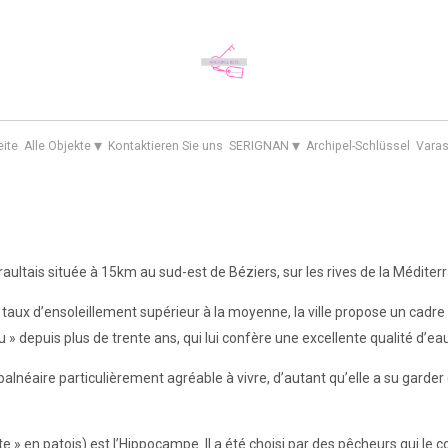
▾
▾
eite
Alle Objekte
Kontaktieren Sie uns
SERIGNAN
Archipel-Schlüssel
Varas
ultais située à 15km au sud-est de Béziers, sur les rives de la Méditer
taux d’ensoleillement supérieur à la moyenne, la ville propose un cadre 
leu » depuis plus de trente ans, qui lui confère une excellente qualité d’e
balnéaire particulièrement agréable à vivre, d’autant qu’elle a su garder 
ate » en patois) est l’Hippocampe. Il a été choisi par des pêcheurs qui 