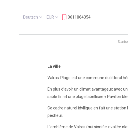
Deutsch
EUR
0611864354
Starts
La ville
Valras-Plage est une commune du littoral héra
En plus d’avoir un climat avantageux avec un 
sable fin et une plage labellisée « Pavillon b
Ce cadre naturel idyllique en fait une station 
pêcheur.
L’emblème de Valras (qui signifie « vallée pl