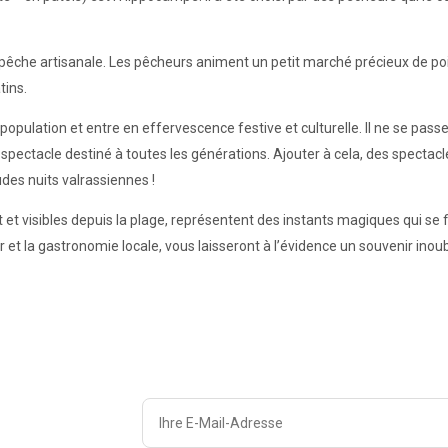
 pêche artisanale. Les pêcheurs animent un petit marché précieux de pois
tins.
 population et entre en effervescence festive et culturelle. Il ne se pass
n spectacle destiné à toutes les générations. Ajouter à cela, des spectac
des nuits valrassiennes !
ort et visibles depuis la plage, représentent des instants magiques qui se 
et la gastronomie locale, vous laisseront à l’évidence un souvenir inou